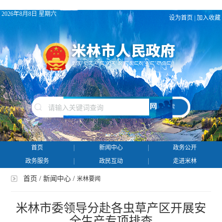
2026年8月8日 星期六
设为首页
|
加入收藏
搜 索
首页
新闻中心
政务公开
政务服务
政民互动
走进米林
首页
/
新闻中心
/
米林要闻
米林市委领导分赴各虫草产区开展安
全生产专项排查