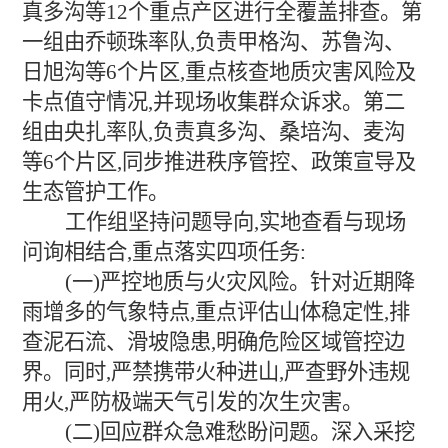
真多沟等12个重点产区进行全覆盖排查。第
一组由乔顿珠率队,负责甲格沟、苏鲁沟、
日旭沟等6个片区,重点核查地质灾害风险及
卡点值守情况,并现场收集群众诉求。第二
组由央扎率队,负责真多沟、桑培沟、麦沟
等6个片区,同步推进秩序管控、政策宣导及
生态管护工作。
工作组坚持问题导向,实地查看与现场
问询相结合,重点落实四项任务:
(一)严控地质与火灾风险。针对近期降
雨增多的气象特点,重点评估山体稳定性,排
查泥石流、滑坡隐患,明确危险区域管控边
界。同时,严禁携带火种进山,严查野外违规
用火,严防极端天气引发的次生灾害。
(二)回应群众急难愁盼问题。深入采挖