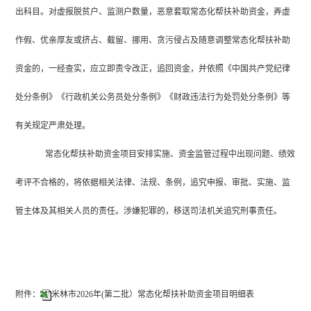
出科目。对虚报
脱贫户、监测户
数量，恶意套取
常态化帮扶补助
资金，弄虚
作假、优亲厚友或挤占、截留、挪用、贪污侵占及随意调整
常态化帮扶补助
资金
的，一经查实，应立即责令改正，追回资金，并依照《中国共产党纪律
处分条例》《行政机关公务员处分条例》《财政违法行为处罚处分条例》等
有关规定严肃处理。
常态化帮扶补助资金
项目安排实施、资金监管过程中出现问题、绩效
考评不合格的，将依据相关法律、法规、条例，追究申报、审批、实施、监
管主体及其相关人员的责任。涉嫌犯罪的，移送司法机关追究刑事责任。
附件：
米林市2026年(第二批）常态化帮扶补助资金项目明细表