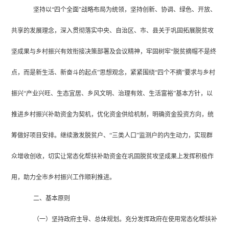
坚持以
“四个全面”战略布局为统领，坚持创新、协调、绿色、开放、
共享的发展理念，
深入贯彻落实中央、自治区、市、县关于巩固拓展脱贫攻
坚成果与乡村振兴有效衔接决策部署及会议精神
，
牢固
树牢
“脱贫摘帽不是终
点，而是新生活、新奋斗的起点”思想观念，紧紧围绕“四个不摘”要求与乡村
振兴“产业兴旺、生态宜居、乡风文明、治理有效、生活富裕”基本方针，以
推进乡村振兴补助资金为契机，优化资金供给机制，明确资金投资方向，统
筹做好项目安排。继续激发脱贫户、“三类人口”监测户的内生动力，实现群
众增收创收，切实让常态化帮扶补助资金在巩固脱贫攻坚成果上发挥积极作
用，
助力全市乡村振兴工作顺利推进
。
二、
基本原则
（一）坚持政府主导、
总体
规划。
充分发挥政府在使用
常态化帮扶补