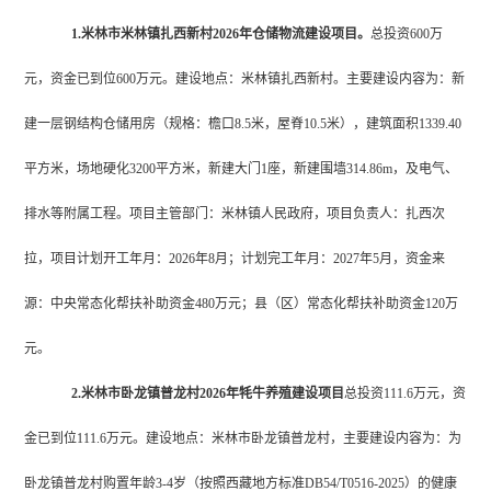
1.米林市米林镇扎西新村2026年仓储物流建设项目。
总投资
600万
元，资金已到位600万元。建设地点：米林镇扎西新村。
主要建设内容为：新
建一层钢结构仓储用房（规格：檐口
8.5米，屋脊10.5米），建筑面积1339.40
平方米，场地硬化3200平方米，新建大门1座，新建围墙314.86m，及电气、
排水等附属工程。项目
主管部门：米林镇人民政府
，项目负责人
：扎西次
拉
，项目计划开工年月：
2026年8月；计划完工年月：2027年5月，资金来
源：中央常态化帮扶补助资金480万元；县（区）常态化帮扶补助资金120万
元。
2.米林市卧龙镇普龙村2026年牦牛养殖建设项目
总投资
111.6万元，资
金已到位111.6万元。建设地点：米林市卧龙镇普龙村，
主要建设内容为：为
卧龙镇普龙村购置年龄
3-4岁（按照西藏地方标准DB54/T0516-2025）的健康