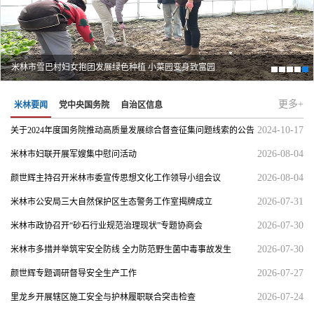
米林市雪巴村妇女抱团发展绿色种植 小菜园变身致富园
更多+
米林要闻
党中央国务院
自治区信息
2024-10-17
关于2024年度国务院推动高质量发展综合督查征集问题线索的公告
2026-08-04
米林市妇联开展军嫂集中慰问活动
2026-08-04
颜世辉主持召开米林市委宣传思想文化工作领导小组会议
2026-07-31
米林市公安局三大自然保护区生态警务工作室揭牌成立
2026-07-30
米林市政协召开“砂石行业规范治理现状”专题协商会
2026-07-30
米林市多措并举筑牢安全防线 全力防范野生菌中毒事故发生
2026-07-27
颜世辉专题调研督导安全生产工作
2026-07-24
里龙乡开展辖区施工安全与护林履职联合突击检查