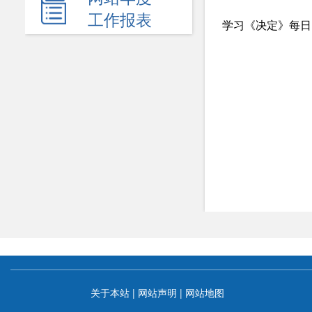
新闻发布会
工作报表
热点回应
政府公报
电子商务
履职依据
机关简介
规划计划
统计信息
服务事项
双公示
关于本站
|
网站声明
|
网站地图