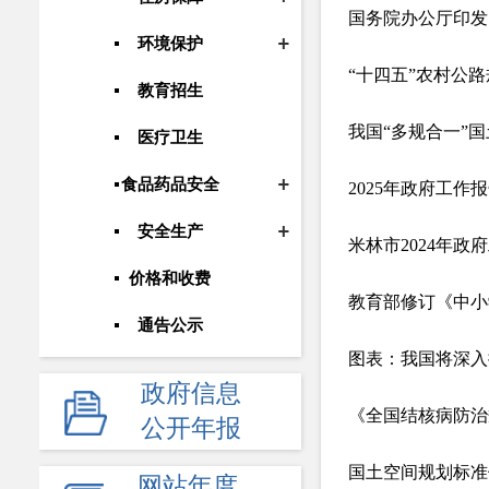
国务院办公厅印发
环境保护
“十四五”农村公
教育招生
我国“多规合一”
医疗卫生
食品药品安全
2025年政府工作
安全生产
米林市2024年政
价格和收费
教育部修订《中小
通告公示
图表：我国将深入
政府常务会议
政府信息
《全国结核病防治规
人事信息
公开年报
应急管理
国土空间规划标准
网站年度