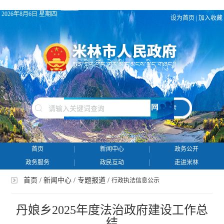
2026年8月6日 星期四
设为首页
|
加入收藏
搜 索
首页
新闻中心
政务公开
政务服务
政民互动
走进米林
首页
/
新闻中心
/
专题报道
/
行政执法信息公示
丹娘乡2025年度法治政府建设工作总
结