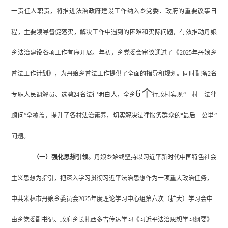
一责任人职责，将推进法治政府建设工作纳入乡党委、政府的重要议事日
程，主要领导督促落实
，解决工作中遇到的困难和实际问题，有效推动
丹娘
乡法治建设各项工作有序开展。
年初，乡党委会审议通过了《
2025年丹娘乡
普法工作计划》
，
为丹娘乡普法工作提供了全面的指导和规划。同时配备
2
名
6个
专职人民调解员
、
选聘
24
名法律明白人
，全
乡
行政
村实现
“一村一法律
顾问”全覆盖，提升
了
各村
法治
素养，切实解决法律服务群众的
“最后一公里”
问题。
（一）强化思想引领。
丹娘乡始终坚持以习近平新时代中国特色社会
主义思想为指引，把深入学习贯彻习近平法治思想作为一项重大政治任务，
中共米林市丹娘乡委员会
2025年度
理论学习中心组
第六次（扩大）
学习会
中
由乡党委副书记、政府乡长扎西多吉传达学习《习近平法治思想学习纲要》