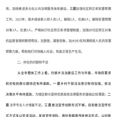
用，加快推进多元化公共法律服务体系建设。
三是
加强社区矫正和安置帮教
工作。
2025年，我乡接收新入矫人员1人，解除2人，在册0人；解除安置帮教
对象3人，在册3人。严格执行社区矫正各项管理制度，加强对社区矫正对象
的监督管理和教育帮扶，无脱管，漏管现象，加大对3名刑满释放人员的安置
帮教力度，帮助他们尽快融入社会，恢复正常生产生活。
二、存在的问题和不足
从全年整体工作上看，
丹娘乡
法治建设工作与
市
委、
市
政府要求
和
农牧民
群众期待还有所差距。
一是
乡村
干部
法治意识有待加强，依法
决策水平
有待提高，
为辖区群众提供优质高效法律服务的基础比较薄弱；
二
是
法学专业人才储备不足。
三是
普法宣传
创新形式不够。目前普法宣传形
式
方式多以
宣讲活动
、发放宣传资料、悬挂条幅等传统普法形式，
以创新