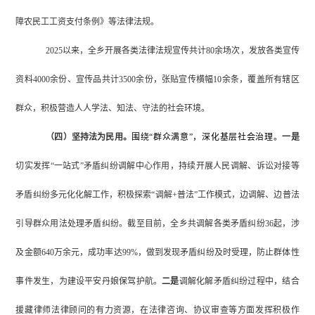
障农民工工资支付条例》等法律法规。
2025
以来，全乡开展各类法律法规宣传共计
80余
场次
，
发放各类宣传
资料
4000
余份、宣传品共计
3500
余份，张贴宣传横幅
10余
条，覆盖所有辖区
群众，积极营造人人学法、知法、守法的社会环境。
（四）
坚持法为民用。
围绕
“
群众满意
”
，深化基层社会治理
。
一是
切实发挥
“一站式”
矛盾纠纷调解中心作用，持续开展人民调解、诉讼对接等
矛盾纠纷多元化化解工作
，积极探索
“调解+普法”工作模式，边调解、边普法
引导群众用法处理矛盾纠纷。截至目前，全乡共调解各类矛盾纠纷36起，涉
及金额640万余元，成功率达99%，做到发现矛盾纠纷及时受理，防止群体性
事件发生，为建设平安丹娘保驾护航。
二是
调解化解矛盾纠纷过程中，结合
援藏律师法律顾问的有力资源，在法律咨询、协议审查等方面发挥积极作