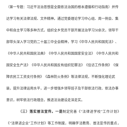
（第一专题：习近平法治思想是全面依法治国的根本遵循和行动指南）并传
达学习有关法律法规、文件精神
。通过党委理论学习中心组、周一例会、集
中和自主学习等多种方式，组织全乡党员干部开展法治学习
50余次，领导干
部带头深入学习党的二十届三中全会精神，学习《中华人民共和国宪法》、
《中华人民共和国民法典》《中华人民共和国国家安全法》《中华人民共和
国安全生产法》《中华人民共和国反有组织犯罪法》《信访工作条例》《保
障农民工工资支付条例》《森林防火条例》等法律法规，不断强化理论武
装，提升法律运用水平，进一步增强乡领导班子及干部依法行政、依法办事
意识，树牢依法行政理念，推进法治建设走深走实。
（三）落实普法宣传。
一是
制定
完善
《
“法律进
学校
”工作
计划
》
《
“法律进
企业
”工作
计划
》
等工作
制度，明确学法教育、普法宣传的重点，