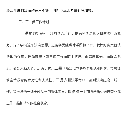
形式
开展普法
活动
运用不够，创新
形式
的力度有待加
强
。
三、
下一步工作计划
一是
加强对乡村干部的法治培训，提高其法治意识和依法行政能
力。深入学习近平法治思想，运用各类融媒体手段和平台，发挥好各类普法
阵地的作用，推动思想学习宣传工作向面上拓展、向基层延伸、向群众贴
近，做到入脑入心、走深走实。
二是
创新法治宣传教育形式和内容，增强法
治宣传教育的针对性和实效性。
三是
安排法学专业干部到法治建设一线工
作，提高法治一线干部队伍的整体素质。
四是
进一步加强矛盾纠纷排查化解
工作，维护辖区的社会稳定。