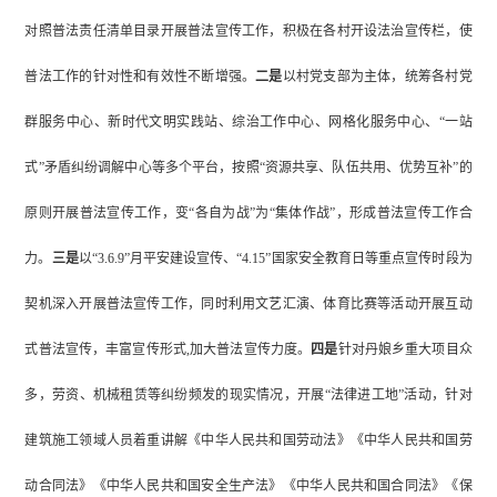
对照普法责任清单目录开展
普法
宣传工作，积极在各村
开设
法治宣传栏
，
使
普法
工作
的针对性和有效性不断增强。
二是
以村党支部为主体，
统筹
各村
党
群服务中心、新时代文明实践站
、
综治
工作
中心
、网格化服务中心、
“一站
式”矛盾纠纷调解中心
等
多个平台
，按照
“资源共享、队伍共用、优势互补”的
原则开展
普法宣传
工作，变
“各自为战”为“集体作战”
，形成普法宣传工作合
力。
三是
以
“3.6.9”月平安建设宣传、“4.15”国家安全教育日
等重点宣传时段为
契机深入开展普法宣传工作，同时利用文艺汇演、体育比赛等活动开展互动
式普法宣传，丰富宣传形式
,加大普法宣传力度
。
四是
针对丹娘乡重大项目众
多，劳资、机械租赁等纠纷频发的现实情况，
开展
“法律进工地”活动
，针对
建筑施工领域人员着重讲解《中华人民共和国劳动法》《中华人民共和国劳
动合同法》《中华人民共和国安全生产法》《中华人民共和国合同法》《保