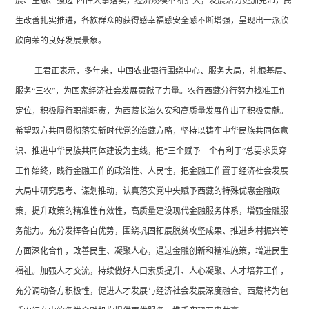
展、生态、强边”四件大事落实，经济规模不断扩大，发展活力更加充沛，民
生改善扎实推进，各族群众的获得感幸福感安全感不断增强，呈现出一派欣
欣向荣的良好发展景象。
王君正表示，多年来，中国农业银行围绕中心、服务大局，扎根基层、
服务
“三农”，为国家经济社会发展贡献了力量。农行西藏分行努力找准工作
定位，积极履行职能职责，为西藏长治久安和高质量发展作出了积极贡献。
希望双方共同贯彻落实新时代党的治藏方略，坚持以铸牢中华民族共同体意
识、推进中华民族共同体建设为主线，把“三个赋予一个有利于”总要求贯穿
工作始终，践行金融工作的政治性、人民性，把金融工作置于经济社会发展
大局中研究思考、谋划推动，认真落实党中央赋予西藏的特殊优惠金融政
策，提升政策的精准性有效性，高质量建设现代金融服务体系，增强金融服
务能力。充分发挥各自优势，围绕巩固拓展脱贫攻坚成果、推进乡村振兴等
方面深化合作，改善民生、凝聚人心，通过金融创新和精准施策，增进民生
福祉。加强人才交流，持续做好人口素质提升、人心凝聚、人才培养工作，
充分调动各方积极性，促进人才发展与经济社会发展深度融合。西藏将为包