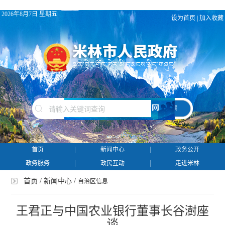
2026年8月7日 星期五
设为首页
|
加入收藏
搜 索
首页
新闻中心
政务公开
政务服务
政民互动
走进米林
首页
/
新闻中心
/
自治区信息
王君正与中国农业银行董事长谷澍座
谈