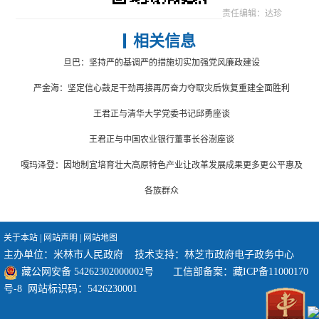
责任编辑：达珍
相关信息
旦巴：坚持严的基调严的措施切实加强党风廉政建设
严金海：坚定信心鼓足干劲再接再厉奋力夺取灾后恢复重建全面胜利
王君正与清华大学党委书记邱勇座谈
王君正与中国农业银行董事长谷澍座谈
嘎玛泽登：因地制宜培育壮大高原特色产业让改革发展成果更多更公平惠及
各族群众
关于本站
|
网站声明
|
网站地图
主办单位：米林市人民政府 技术支持：林芝市政府电子政务中心
藏公网安备 54262302000002号
工信部备案：
藏ICP备11000170
号-8
网站标识码：5426230001