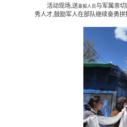
活动现场,送
与军属亲切
喜报人员
秀人才,鼓励军人在部队继续奋勇