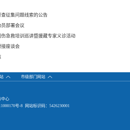
督查征集问题线索的公告
动员部署会议
创伤急救培训巡讲暨援藏专家义诊活动
对接座谈会
核
网站
市级部门网站
务中心
1000170号-8
网站标识码：5426230001