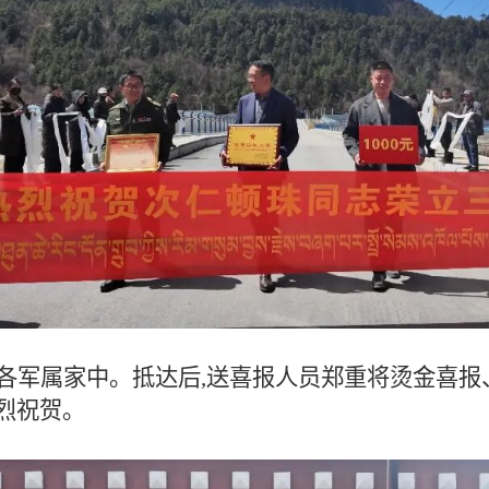
各军属家中。抵达后,送喜报人员郑重将烫金喜报
烈祝贺。