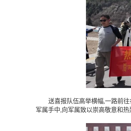
送喜报队伍高举横幅,一路前往
军属手中,向军属致以崇高敬意和热