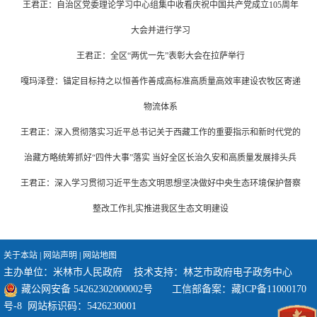
王君正：自治区党委理论学习中心组集中收看庆祝中国共产党成立105周年
大会并进行学习
王君正：全区“两优一先”表彰大会在拉萨举行
嘎玛泽登：锚定目标持之以恒善作善成高标准高质量高效率建设农牧区寄递
物流体系
王君正：深入贯彻落实习近平总书记关于西藏工作的重要指示和新时代党的
治藏方略统筹抓好“四件大事”落实 当好全区长治久安和高质量发展排头兵
王君正：深入学习贯彻习近平生态文明思想坚决做好中央生态环境保护督察
整改工作扎实推进我区生态文明建设
关于本站
|
网站声明
|
网站地图
主办单位：米林市人民政府 技术支持：林芝市政府电子政务中心
藏公网安备 54262302000002号
工信部备案：
藏ICP备11000170
号-8
网站标识码：5426230001