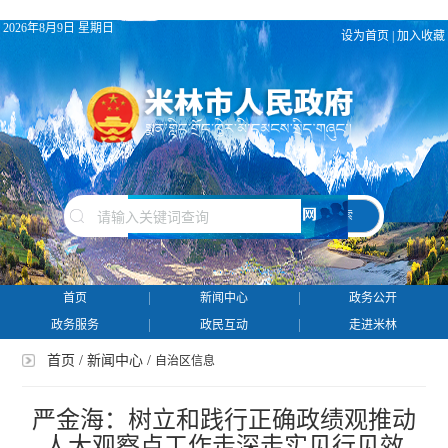
2026年8月9日 星期日
设为首页
|
加入收藏
搜 索
首页
新闻中心
政务公开
政务服务
政民互动
走进米林
首页
/
新闻中心
/
自治区信息
严金海：树立和践行正确政绩观推动
人大观察点工作走深走实见行见效