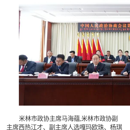
米林市政协主席马海蕴,米林市政协副
主席西热江才、副主席人选嘎玛欧珠、杨琪