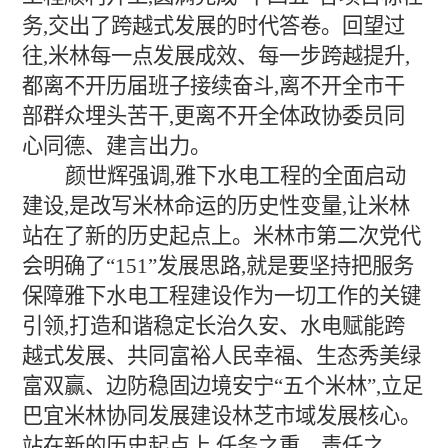
务,交出了跨越式发展的时代答卷。回望过
往,米林每一点发展成效、每一步跨越提升,
都离不开历届班子接续奋斗,离不开全市干
部群众埋头苦干,更离不开全体政协委员同
心同德、建言出力。
颜世辉强调,雅下水电工程的全面启动
建设,是改写米林命运的历史性变量,让米林
站在了新的历史起点上。米林市第二次党代
会明确了“151”发展思路,就是要坚持把服务
保障雅下水电工程建设作为一切工作的关键
引领,打造和谐稳定长治久安、水电赋能跨
越式发展、共同富裕人民幸福、生态秀美绿
富双赢、边防稳固边境安宁“五个米林”,立足
巴宜米林协同发展建设林芝市域发展核心。
站在新的历史起点上,任务之重、责任之