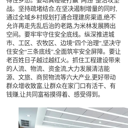
得住乡愁。要动真碰硬打赢“两违”整治攻坚
战。坚持疏堵结合,在坚决遏制增量的同时,
通过全域乡村规划打通合理建房渠道,绝不
允许再走先乱后治的老路,为米林发展腾出
空间。要牢牢守住安全底线。纵深推进城
市、工区、农牧区、边境“四个治理”,坚决守
住安全“三条底线”,全面筑牢安全屏障。要让
老百姓日子越过越红火。抓住工程建设带来
的人流、物流、资金流,大力发展清洁能
源、文旅、商贸物流等六大产业,更好带动
群众增收致富,让群众在家门口有活干、有
钱赚,让共同富裕摸得着、感受得到。